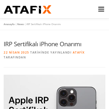
İçeriğe
geç
Menü
Anasayfa
»
News
»
IRP Sertifikalı iPhone Onarımı
HİZMETLERİMİZ
GALERI
BLOG
İLETİŞİM
IRP Sertifikalı iPhone Onarımı
22 NISAN 2025
TARIHINDE YAYINLANDI
ATAFIX
TARAFINDAN