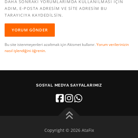
DAHA SONRAKI YORUMLARIMDA KULLANILMASI IÇIN
ADIM, E-POSTA ADRESIM VE SITE ADRESIM BU
TARAYICIYA KAYDEDILSIN.
Bu site istenmeyenleri azaltmak için Akismet kullanır.
Yorum verilerinizin
nasıl işlendiğini öğrenin.
SOSYAL MEDYA SAYFALARIMIZ
Copyright © 2026 AtaFix