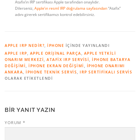
Atafix’in IRP sertifikası Apple tarafından onaylıdır.
Dilerseniz,
Apple’ın resmî IRP doğrulama sayfasından
“Atafix”
adını girerek sertifikamızı kontrol edebilirsiniz.
APPLE IRP NEDIR?
,
IPHONE
IÇINDE YAYINLANDI
APPLE IRP
,
APPLE ORIJINAL PARÇA
,
APPLE YETKILI
ONARIM MERKEZI
,
ATAFIX IRP SERVISI
,
IPHONE BATARYA
DEĞIŞIMI
,
IPHONE EKRAN DEĞIŞIMI
,
IPHONE ONARIMI
ANKARA
,
IPHONE TEKNIK SERVIS
,
IRP SERTIFIKALI SERVIS
OLARAK ETIKETLENDI
BIR YANIT YAZIN
YORUM
*