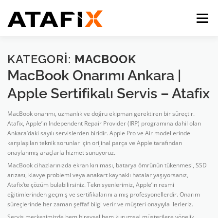
İçeriğe
geç
Menü
HİZMETLERİMİZ
GALERI
BLOG
İLETİŞİM
KATEGORI:
MACBOOK
MacBook Onarımı Ankara |
Apple Sertifikalı Servis – Atafix
MacBook onarımı, uzmanlık ve doğru ekipman gerektiren bir süreçtir.
Atafix, Apple’ın Independent Repair Provider (IRP) programına dahil olan
Ankara’daki sayılı servislerden biridir. Apple Pro ve Air modellerinde
karşılaşılan teknik sorunlar için orijinal parça ve Apple tarafından
onaylanmış araçlarla hizmet sunuyoruz.
MacBook cihazlarınızda ekran kırılması, batarya ömrünün tükenmesi, SSD
arızası, klavye problemi veya anakart kaynaklı hatalar yaşıyorsanız,
Atafix’te çözüm bulabilirsiniz. Teknisyenlerimiz, Apple’ın resmi
eğitimlerinden geçmiş ve sertifikalarını almış profesyonellerdir. Onarım
süreçlerinde her zaman şeffaf bilgi verir ve müşteri onayıyla ilerleriz.
Servis merkezimizde hem bireysel hem kurumsal müşterilere yönelik