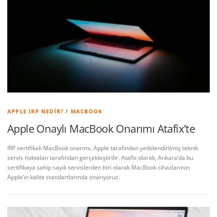
APPLE IRP NEDIR?
/
MACBOOK
Apple Onaylı MacBook Onarımı Atafix’te
IRP sertifikalı MacBook onarımı, Apple tarafından yetkilendirilmiş teknik
servis noktaları tarafından gerçekleştirilir. Atafix olarak, Ankara’da bu
sertifikaya sahip sayılı servislerden biri olarak MacBook cihazlarınızı
Apple’ın kalite standartlarında onarıyoruz.