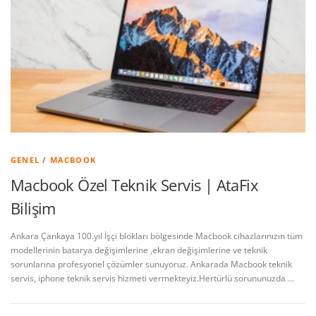
GENEL
/
MACBOOK
Macbook Özel Teknik Servis | AtaFix
Bilişim
Ankara Çankaya 100.yıl İşçi blokları bölgesinde Macbook cihazlarınızın tüm
modellerinin batarya değişimlerine ,ekran değişimlerine ve teknik
sorunlarına profesyonel çözümler sunuyoruz. Ankarada Macbook teknik
servis, iphone teknik servis hizmeti vermekteyiz.Hertürlü sorununuzda …