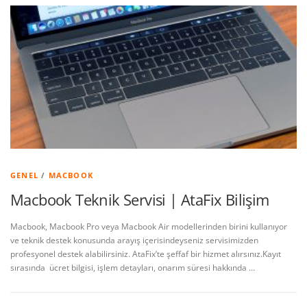
GENEL
/
MACBOOK
Macbook Teknik Servisi | AtaFix Bilişim
Macbook, Macbook Pro veya Macbook Air modellerinden birini kullanıyor
ve teknik destek konusunda arayış içerisindeyseniz servisimizden
profesyonel destek alabilirsiniz. AtaFix’te şeffaf bir hizmet alırsınız.Kayıt
sırasında ücret bilgisi, işlem detayları, onarım süresi hakkında …