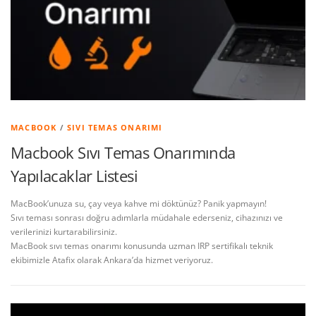
MACBOOK
/
SIVI TEMAS ONARIMI
Macbook Sıvı Temas Onarımında
Yapılacaklar Listesi
MacBook’unuza su, çay veya kahve mi döktünüz? Panik yapmayın!
Sıvı teması sonrası doğru adımlarla müdahale ederseniz, cihazınızı ve
verilerinizi kurtarabilirsiniz.
MacBook sıvı temas onarımı konusunda uzman IRP sertifikalı teknik
ekibimizle Atafix olarak Ankara’da hizmet veriyoruz.