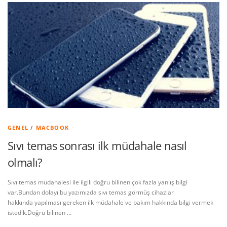
GENEL
/
MACBOOK
Sıvı temas sonrası ilk müdahale nasıl
olmalı?
Sıvı temas müdahalesi ile ilgili doğru bilinen çok fazla yanlış bilgi
var.Bundan dolayı bu yazımızda sıvı temas görmüş cihazlar
hakkında yapılması gereken ilk müdahale ve bakım hakkında bilgi vermek
istedik.Doğru bilinen …